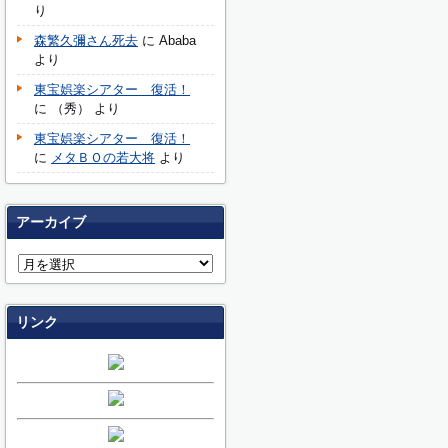
り
森繁久彌さん死去
に
Ababa
より
東宝娯楽シアター 復活！
に
（秀）
より
東宝娯楽シアター 復活！
に
メタＢＯの若大将
より
アーカイブ
リンク