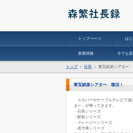
森繁社長録
トップページ
はじ
新着情報
今でも見
トップ
›
社長
›
東宝娯楽シアター 
東宝娯楽シアター 復活！
スカパーやケーブルテレビで放送
ター」が帰ってきます。
・社長シリーズ
・駅前シリーズ
・クレージーシリーズ
・若大将シリーズ