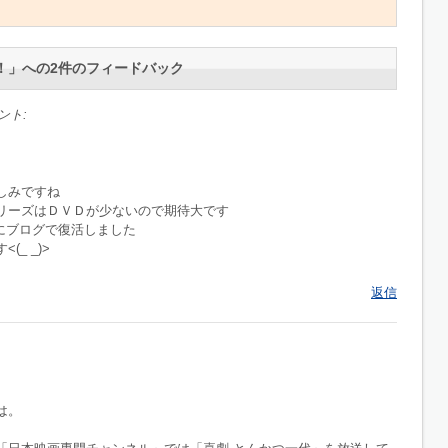
！
」への2件のフィードバック
ント:
しみですね
リーズはＤＶＤが少ないので期待大です
前にブログで復活しました
_ _)>
返信
は。