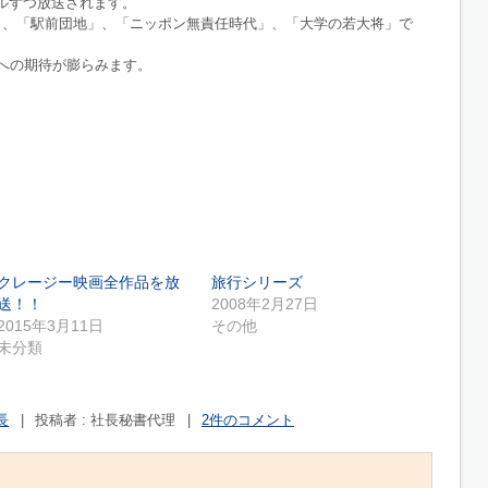
ルずつ放送されます。
、「駅前団地」、「ニッポン無責任時代」、「大学の若大将」で
への期待が膨らみます。
クレージー映画全作品を放
旅行シリーズ
送！！
2008年2月27日
2015年3月11日
その他
未分類
長
|
投稿者 : 社長秘書代理
|
2件のコメント