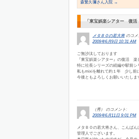
森繁久彌さん入院
→
「
東宝娯楽シアター 復活
メタＢＯの若大将
のコメ
2009年6月9日 10:31 AM
ご無沙汰しております
『東宝娯楽シアター』の復活 楽
特に社長シリーズの続編や駅前シ
私もmixiを離れて約１年 少し
今後ともよろしくお願いいたします<(
（秀）
のコメント:
2009年6月11日 9:01 PM
メタＢＯの若大将さん、こんばん
管理人でございます。