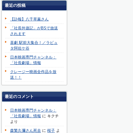
最近の投稿
【訃報】八千草薫さん
「社長外遊記」がBSで放送
されます
喜劇 駅前大集合！／ラピュ
タ阿佐ケ谷
日本映画専門チャンネル：
「社長劇場」情報
クレージー映画全作品を放
送！！
最近のコメント
日本映画専門チャンネル：
「社長劇場」情報
に
キクチ
より
森繁久彌さん死去
に
桜子
よ