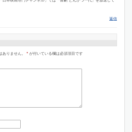
「日本映画専門チャンネル」では「喜劇 とんかつ一代」を放送して
返信
はありません。
*
が付いている欄は必須項目です