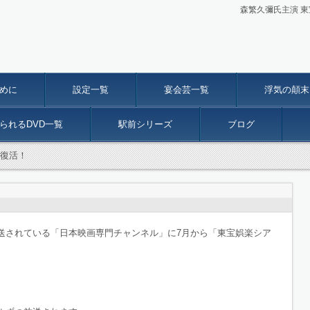
森繁久彌氏主演 
めに
設定一覧
宴会芸一覧
浮気の顛末
られるDVD一覧
駅前シリーズ
ブログ
復活！
されている「日本映画専門チャンネル」に7月から「東宝娯楽シア