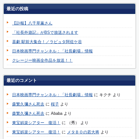
最近の投稿
【訃報】八千草薫さん
「社長外遊記」がBSで放送されます
喜劇 駅前大集合！／ラピュタ阿佐ケ谷
日本映画専門チャンネル：「社長劇場」情報
クレージー映画全作品を放送！！
最近のコメント
日本映画専門チャンネル：「社長劇場」情報
に
キクチ
より
森繁久彌さん死去
に
桜子
より
森繁久彌さん死去
に
Ababa
より
東宝娯楽シアター 復活！
に
（秀）
より
東宝娯楽シアター 復活！
に
メタＢＯの若大将
より