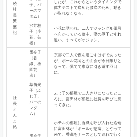
したが、これからというタイミングで
続
子、バ
体力テストで痛めた腰痛のため、動き
社
ーのマ
が取れなくなる。
長
ダム）
繁
沢井桂
盛
小花に誘われ、二人でジャングル風呂
子（小
記
へ向かっている途中、妻の厚子とすれ
花、芸
違い、すべてがオジャン。
者）
団令子
京都で二人で夜を過ごすはずであった
（香
が、ポール花岡との面会が今日限りと
織、祇
なって、慌てて東京に引き返す羽目
園芸
に。
者）
草笛光
子（ふ
ふじ子の部屋で二人きりになったとこ
じ子、
社
ろに、富田林が部屋に社長を呼びに戻
バーの
長
ってきた。
マダ
え
ム）
ん
ま
ホテルの部屋に香織を呼び入れた途端
帖
に富田林が「ポールが急病」とやって
来て、香織をナースとして連れて行く
団令子