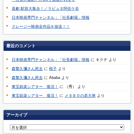
喜劇 駅前大集合！／ラピュタ阿佐ケ谷
日本映画専門チャンネル：「社長劇場」情報
クレージー映画全作品を放送！！
最近のコメント
日本映画専門チャンネル：「社長劇場」情報
に
キクチ
より
森繁久彌さん死去
に
桜子
より
森繁久彌さん死去
に
Ababa
より
東宝娯楽シアター 復活！
に
（秀）
より
東宝娯楽シアター 復活！
に
メタＢＯの若大将
より
アーカイブ