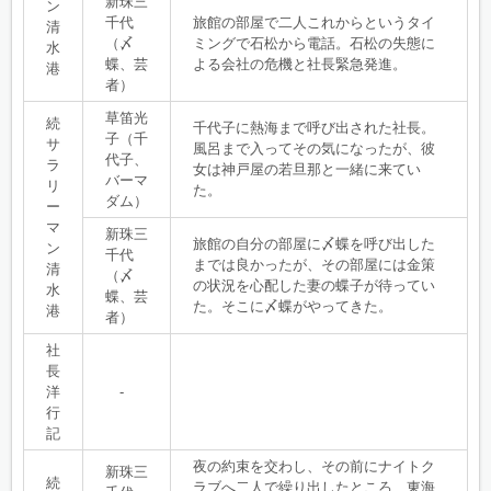
新珠三
ン
千代
旅館の部屋で二人これからというタイ
清
（〆
ミングで石松から電話。石松の失態に
水
蝶、芸
よる会社の危機と社長緊急発進。
港
者）
草笛光
続
千代子に熱海まで呼び出された社長。
子（千
サ
風呂まで入ってその気になったが、彼
代子、
ラ
女は神戸屋の若旦那と一緒に来てい
バーマ
リ
た。
ダム）
ー
マ
新珠三
旅館の自分の部屋に〆蝶を呼び出した
ン
千代
までは良かったが、その部屋には金策
清
（〆
の状況を心配した妻の蝶子が待ってい
水
蝶、芸
た。そこに〆蝶がやってきた。
港
者）
社
長
洋
-
行
記
夜の約束を交わし、その前にナイトク
新珠三
続
ラブへ二人で繰り出したところ、東海