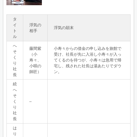
タ
イ
浮気の
浮気の顛末
ト
相手
ル
へ
藤間紫
小寿々からの借金の申し込みを旅館で
そ
（小
受け、社長が先に入浴し小寿々が入っ
く
寿々、
てくるのを待つが、小寿々は急用で帰
り
小唄の
宅し、残された社長は湯あたりでダウ
社
師匠）
ン。
長
続
へ
そ
く
–
り
社
長
は
り