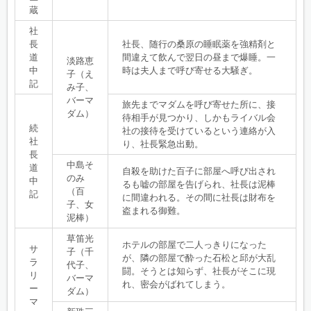
蔵
社
長
社長、随行の桑原の睡眠薬を強精剤と
道
間違えて飲んで翌日の昼まで爆睡。一
淡路恵
中
時は夫人まで呼び寄せる大騒ぎ。
子（え
記
み子、
バーマ
旅先までマダムを呼び寄せた所に、接
ダム）
待相手が見つかり、しかもライバル会
続
社の接待を受けているという連絡が入
社
り、社長緊急出動。
長
中島そ
道
自殺を助けた百子に部屋へ呼び出され
のみ
中
るも嘘の部屋を告げられ、社長は泥棒
（百
記
に間違われる。その間に社長は財布を
子、女
盗まれる御難。
泥棒）
草笛光
ホテルの部屋で二人っきりになった
サ
子（千
が、隣の部屋で酔った石松と邱が大乱
ラ
代子、
闘。そうとは知らず、社長がそこに現
リ
バーマ
れ、密会がばれてしまう。
ー
ダム）
マ