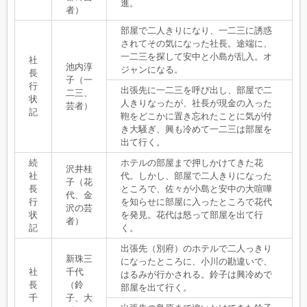
進。
者）
部屋で二人きりになり、一二三に誘惑
されてその気になった社長。途端に、
一二三を探して安中と小島が乱入。オ
社
池内淳
ジャンになる。
長
子（一
行
出張先に一二三を呼び出し、部屋で二
二三、
状
人きりなったが、社長が現金の入った
芸者）
記
鞄をどこかに置き忘れたことに気が付
き大騒ぎ、興も冷めて一二三は部屋を
出て行く。
続
ホテルの部屋まで押しかけてきた花
沢井桂
社
代。しかし、部屋で二人きりになった
子（花
長
ところで、佐々が小島と安中の大喧嘩
代、金
行
を知らせに部屋に入ったところで花代
沢の芸
状
を発見。花代は怒って部屋を出て行
者）
記
く。
出張先（別府）のホテルで二人っきり
新珠三
になったところに、小川の勘違いで、
社
千代
はるみが行かされる。鈴子は興冷めで
長
（鈴
部屋を出て行く。
千
子、大