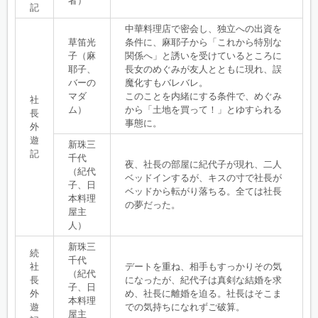
者）
記
中華料理店で密会し、独立への出資を
草笛光
条件に、麻耶子から「これから特別な
子（麻
関係へ」と誘いを受けているところに
耶子、
長女のめぐみが友人とともに現れ、誤
バーの
魔化すもバレバレ。
マダ
このことを内緒にする条件で、めぐみ
社
ム）
から「土地を買って！」とゆすられる
長
事態に。
外
遊
新珠三
記
千代
夜、社長の部屋に紀代子が現れ、二人
（紀代
ベッドインするが、キスの寸で社長が
子、日
ベッドから転がり落ちる。全ては社長
本料理
の夢だった。
屋主
人）
新珠三
続
千代
社
デートを重ね、相手もすっかりその気
（紀代
長
になったが、紀代子は真剣な結婚を求
子、日
外
め、社長に離婚を迫る。社長はそこま
本料理
遊
での気持ちになれずご破算。
屋主