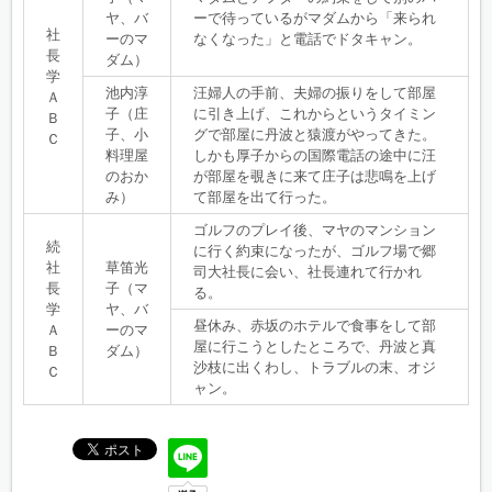
ヤ、バ
ーで待っているがマダムから「来られ
社
ーのマ
なくなった」と電話でドタキャン。
長
ダム）
学
池内淳
汪婦人の手前、夫婦の振りをして部屋
Ａ
子（庄
に引き上げ、これからというタイミン
Ｂ
子、小
グで部屋に丹波と猿渡がやってきた。
Ｃ
料理屋
しかも厚子からの国際電話の途中に汪
のおか
が部屋を覗きに来て庄子は悲鳴を上げ
み）
て部屋を出て行った。
ゴルフのプレイ後、マヤのマンション
続
に行く約束になったが、ゴルフ場で郷
社
草笛光
司大社長に会い、社長連れて行かれ
長
子（マ
る。
学
ヤ、バ
昼休み、赤坂のホテルで食事をして部
Ａ
ーのマ
屋に行こうとしたところで、丹波と真
Ｂ
ダム）
沙枝に出くわし、トラブルの末、オジ
Ｃ
ャン。