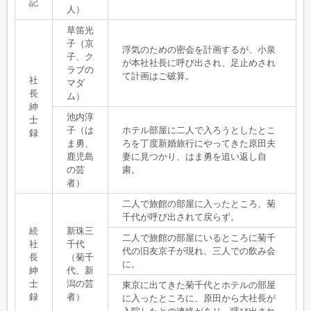
記
人）
草笛光
子（京
浮気のための密会を計画するが、小泉
子、ク
が本社社長に呼び出され、足止めされ
ラブの
て計画はご破算。
社
マダ
長
ム）
紳
池内淳
士
子（は
ホテル部屋に二人で入ろうとしたとこ
録
ま勇、
ろを丁度新婚旅行にやってきた原田夫
鹿児島
妻に見つかり、はま勇を追い返し自
の芸
粛。
者）
二人で旅館の部屋に入ったところ、菊
千代が呼び出されて戻らず。
続
新珠三
二人で旅館の部屋にいるところに菊千
社
千代
代の旧友京子が現れ、三人での飲み会
長
（菊千
に。
紳
代、新
士
潟の芸
東京に出てきた菊千代とホテルの部屋
録
者）
に入ったところに、原田から大社長が