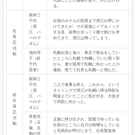
入院したとの連絡があり、呼び出され
る。
新珠三
千代
出張のホテルの部屋まで澄江が押しか
（澄
けてきたが、その直後にドアをノック
社
江、バ
する音。富樫がぎっくり腰で助けを求
長
ーのマ
めてきて、澄江は帰ってしまう。
忍
ダム）
法
池内淳
札幌出張と偽り、東京で密会をしてい
帖
子（鈴
たところに札幌で待機していた間々田
千代、
から、妻が急用で札幌に向かったとの
芸者）
連絡。慌てて社長も札幌へと飛んだ。
新珠三
千代
二人で食事を終え、これから、という
（澄
タイミングで澄江が札幌に帰る時刻を
続
江、バ
間違えていたことに気が付き、大急ぎ
社
ーのマ
で羽田に向かった。
長
ダム）
忍
草笛光
法
玉菊に呼び出され、部屋で待っている
子（玉
帖
社長のところに石川が喧嘩をしている
菊、京
と毛馬内が呼びにきて、社長緊急発
都の芸