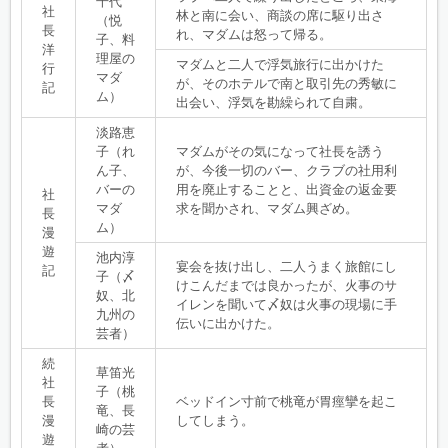
千代
社
林と南に会い、商談の席に駆り出さ
（悦
長
れ、マダムは怒って帰る。
子、料
洋
理屋の
マダムと二人で浮気旅行に出かけた
行
マダ
が、そのホテルで南と取引先の秀敏に
記
ム）
出会い、浮気を勘繰られて自粛。
淡路恵
子（れ
マダムがその気になって社長を誘う
ん子、
が、今後一切のバー、クラブの社用利
バーの
用を廃止することと、出資金の返金要
社
マダ
求を聞かされ、マダム興ざめ。
長
ム）
漫
遊
池内淳
宴会を抜け出し、二人うまく旅館にし
記
子（〆
けこんだまでは良かったが、火事のサ
奴、北
イレンを聞いて〆奴は火事の現場に手
九州の
伝いに出かけた。
芸者）
続
草笛光
社
子（桃
長
ベッドイン寸前で桃竜が胃痙攣を起こ
竜、長
漫
してしまう。
崎の芸
遊