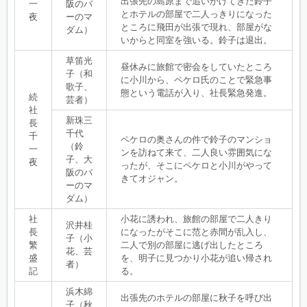
出張先の島原まで追いかけてきた鈴子
一
阪のバ
とホテルの部屋で二人っきりになった
夜
ーのマ
ところに飛田が出張で現れ、部屋がな
ダム）
いからと同室を強いる。鈴子は退出。
草笛光
昼休みに旅館で密会をしていたところ
子（和
に小川から、ペケロ氏のことで緊急事
歌子、
態という電話が入り、社長緊急発進。
続
芸者）
社
新珠三
長
千代
千
ペケロの奥さんの件で鈴子のマンショ
（鈴
一
ンを訪ねて来て、二人良い雰囲気にな
子、大
夜
ったが、そこにペケロと小川がやって
阪のバ
きてオジャン。
ーのマ
ダム）
社
小花に誘われ、旅館の部屋で二人きり
沢井桂
長
になったがそこに范と赤間が乱入し、
子（小
繁
二人で別の部屋に逃げ出したところ
花、芸
盛
を、明子に見つかり小花が追い帰され
者）
記
る。
浜木綿
出張先のホテルの部屋に秋子を呼び出
子（秋