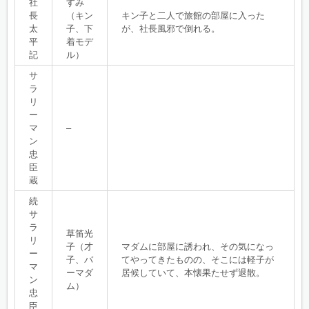
社
すみ
長
（キン
キン子と二人で旅館の部屋に入った
太
子、下
が、社長風邪で倒れる。
平
着モデ
記
ル）
サ
ラ
リ
ー
マ
–
ン
忠
臣
蔵
続
サ
ラ
草笛光
リ
子（才
マダムに部屋に誘われ、その気になっ
ー
子、バ
てやってきたものの、そこには軽子が
マ
ーマダ
居候していて、本懐果たせず退散。
ン
ム）
忠
臣