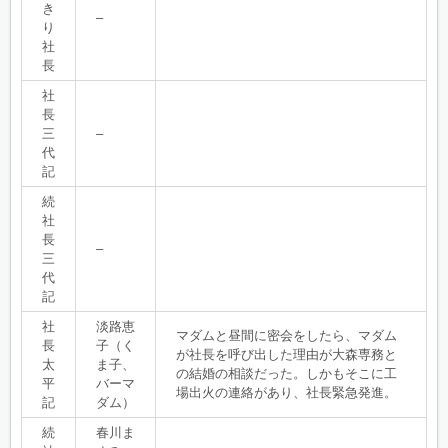
き
–
り
社
長
社
長
三
–
代
記
続
社
長
–
三
代
記
社
淡路恵
マダムと昼間に密会をしたら、マダム
長
子（く
が社長を呼び出した理由が大森専務と
太
ま子、
の結婚の相談だった。しかもそこに工
平
バーマ
場出火の連絡があり、社長緊急発進。
記
ダム）
続
春川ま