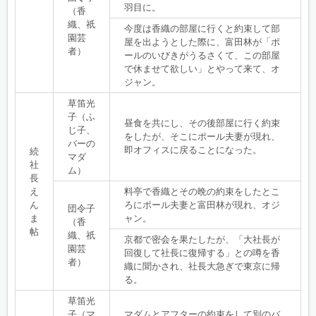
羽目に。
（香
織、祇
今度は香織の部屋に行くと約束して部
園芸
屋を出ようとした際に、富田林が「ポ
者）
ールのいびきがうるさくて、この部屋
で休ませて欲しい」とやって来て、オ
ジャン。
草笛光
子（ふ
昼食を共にし、その後部屋に行く約束
じ子、
をしたが、そこにポール夫妻が現れ、
バーの
即オフィスに戻ることになった。
続
マダ
社
ム）
長
え
料亭で香織とその晩の約束をしたとこ
ん
ろにポール夫妻と富田林が現れ、オジ
団令子
ま
ャン。
（香
帖
織、祇
京都で密会を果たしたが、「大社長が
園芸
回復して社長に復帰する」との噂を香
者）
織に聞かされ、社長大急ぎで東京に帰
る。
草笛光
子（マ
マダムとアフターの約束をして別のバ