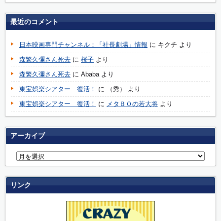
最近のコメント
日本映画専門チャンネル：「社長劇場」情報
に
キクチ
より
森繁久彌さん死去
に
桜子
より
森繁久彌さん死去
に
Ababa
より
東宝娯楽シアター 復活！
に
（秀）
より
東宝娯楽シアター 復活！
に
メタＢＯの若大将
より
アーカイブ
リンク