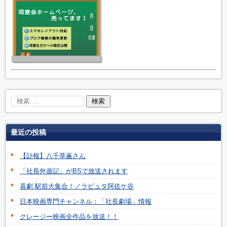
最近の投稿
【訃報】八千草薫さん
「社長外遊記」がBSで放送されます
喜劇 駅前大集合！／ラピュタ阿佐ケ谷
日本映画専門チャンネル：「社長劇場」情報
クレージー映画全作品を放送！！