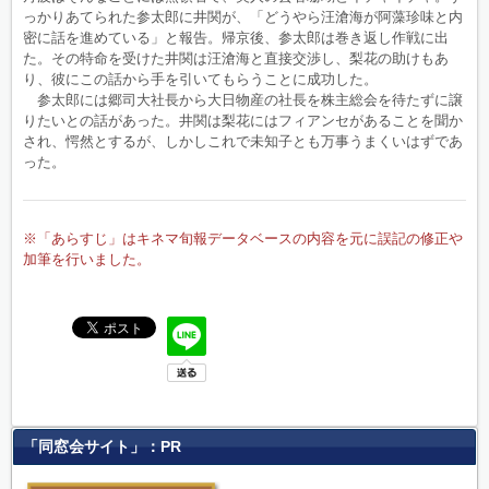
っかりあてられた参太郎に井関が、「どうやら汪滄海が阿藻珍味と内
密に話を進めている」と報告。帰京後、参太郎は巻き返し作戦に出
た。その特命を受けた井関は汪滄海と直接交渉し、梨花の助けもあ
り、彼にこの話から手を引いてもらうことに成功した。
参太郎には郷司大社長から大日物産の社長を株主総会を待たずに譲
りたいとの話があった。井関は梨花にはフィアンセがあることを聞か
され、愕然とするが、しかしこれで未知子とも万事うまくいはずであ
った。
※「あらすじ」はキネマ旬報データベースの内容を元に誤記の修正や
加筆を行いました。
「同窓会サイト」：PR