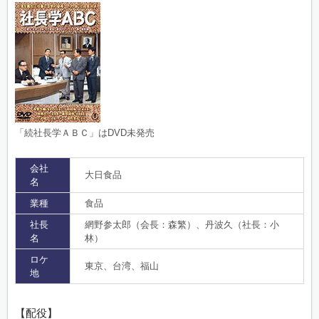
「続社長学ＡＢＣ」はDVD未発売
会社
大日食品
名
業種
食品
社長
網野参太郎（会長：森繁）、丹波久（社長：小
名
林）
ロケ
東京、台湾、福山
地
【配役】