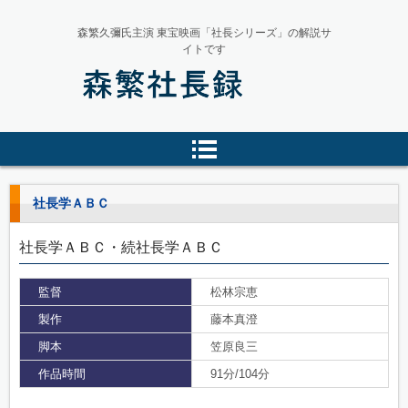
森繁久彌氏主演 東宝映画「社長シリーズ」の解説サ
イトです
森繁社長録
社長学ＡＢＣ
社長学ＡＢＣ・続社長学ＡＢＣ
監督
松林宗恵
製作
藤本真澄
脚本
笠原良三
作品時間
91分/104分