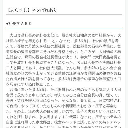
【あらすじ】ネタばれあり
●社長学ＡＢＣ
大日食品社長の網野参太郎は、親会社大日物産の郷司社長から、大
社長の椅子を与えられるこ とになった。参太郎は、社内の動揺を考
えて、専務の丹波久を後任の新社長に、総務部長の石橋を専務に、営
業課長の猿渡を部長にそれぞれ昇格させた。ところが、大日物産の株
主総会で、郷司の親会社社長留任が決まり、参太郎は大日食品会長と
して丹波新社長を援助することになった。名目は会長でも実際は社長
二人と同じであり、社内は大混乱。そんな時、参太郎のもとへ合弁会
社設立の話の持ち上がっている華僑の汪滄海が食品関係の視察を兼ね
た台湾旅行の話を持ってきた。参太郎は妻厚子の厳重な浮気監視の目
を巧みにすりぬけ旅立った。
台湾に着いた参太郎は、汪に振舞われた鰻の天ぷらを気に入り大日
食品で扱おうと申し出たが、考えてみると自分は会長の身、慌てて、
丹波・猿渡を呼ぶ羽目になった。そんな折、参太郎は、汪に招待され
て台湾にやって来ていたなじみの小料理屋のおかみ・庄子と再会し
た。その上、汪の夫人の目が厳しいので、庄子と夫婦という形にして
くれと汪に頼まれ、参太郎ますますご機嫌になった。庄子をホテルの
自室に連れ帰った参太郎は、彼女をベッドに誘ったがその時ドアをノ
ックする音がした。そこには、日本から着いた丹波と猿渡が立ってい