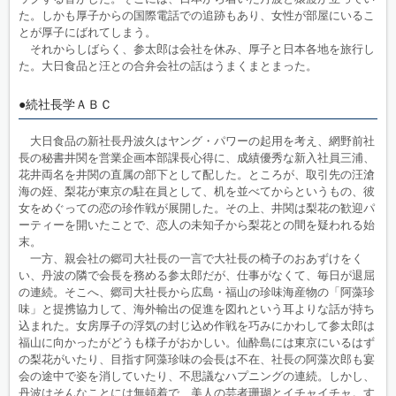
た。しかも厚子からの国際電話での追跡もあり、女性が部屋にいるこ
とが厚子にばれてしまう。
それからしばらく、参太郎は会社を休み、厚子と日本各地を旅行し
た。大日食品と汪との合弁会社の話はうまくまとまった。
●続社長学ＡＢＣ
大日食品の新社長丹波久はヤング・パワーの起用を考え、網野前社
長の秘書井関を営業企画本部課長心得に、成績優秀な新入社員三浦、
花井両名を井関の直属の部下として配した。ところが、取引先の汪滄
海の姪、梨花が東京の駐在員として、机を並べてからというもの、彼
女をめぐっての恋の珍作戦が展開した。その上、井関は梨花の歓迎パ
ーティーを開いたことで、恋人の未知子から梨花との間を疑われる始
末。
一方、親会社の郷司大社長の一言で大社長の椅子のおあずけをく
い、丹波の隣で会長を務める参太郎だが、仕事がなくて、毎日が退屈
の連続。そこへ、郷司大社長から広島・福山の珍味海産物の「阿藻珍
味」と提携協力して、海外輸出の促進を図れという耳よりな話が持ち
込まれた。女房厚子の浮気の封じ込め作戦を巧みにかわして参太郎は
福山に向かったがどうも様子がおかしい。仙酔島には東京にいるはず
の梨花がいたり、目指す阿藻珍味の会長は不在、社長の阿藻次郎も宴
会の途中で姿を消していたり、不思議なハプニングの連続。しかし、
丹波はそんなことには無頓着で、美人の芸者珊瑚とイチャイチャ。す