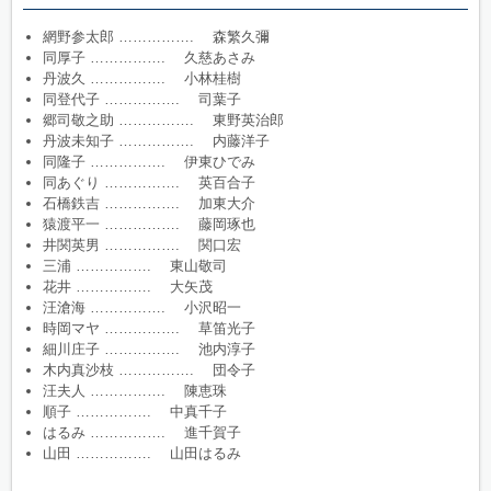
網野参太郎 ……………. 森繁久彌
同厚子 ……………. 久慈あさみ
丹波久 ……………. 小林桂樹
同登代子 ……………. 司葉子
郷司敬之助 ……………. 東野英治郎
丹波未知子 ……………. 内藤洋子
同隆子 ……………. 伊東ひでみ
同あぐり ……………. 英百合子
石橋鉄吉 ……………. 加東大介
猿渡平一 ……………. 藤岡琢也
井関英男 ……………. 関口宏
三浦 ……………. 東山敬司
花井 ……………. 大矢茂
汪滄海 ……………. 小沢昭一
時岡マヤ ……………. 草笛光子
細川庄子 ……………. 池内淳子
木内真沙枝 ……………. 団令子
汪夫人 ……………. 陳恵珠
順子 ……………. 中真千子
はるみ ……………. 進千賀子
山田 ……………. 山田はるみ